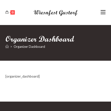
Zum
Inhalt
Wiesnfest Gustorf
0
springen
Organizer Dashboard
>
Organizer Dashboard
[organizer_dashboard]